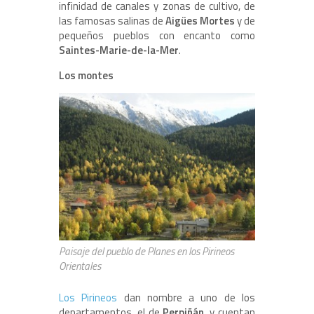
infinidad de canales y zonas de cultivo, de
las famosas salinas de
Aigües Mortes
y de
pequeños pueblos con encanto como
Saintes-Marie-de-la-Mer
.
Los montes
Paisaje del pueblo de Planes en los Pirineos
Orientales
Los Pirineos
dan nombre a uno de los
departamentos, el de
Perpiñán
, y cuentan