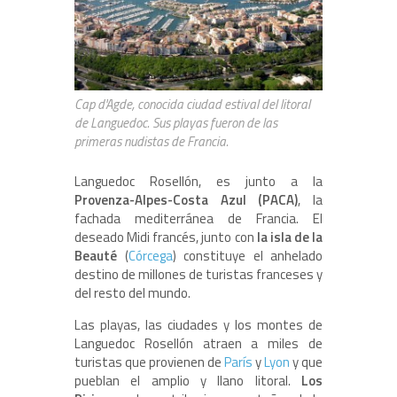
Cap d'Agde, conocida ciudad estival del litoral
de Languedoc. Sus playas fueron de las
primeras nudistas de Francia.
Languedoc Rosellón, es junto a la
Provenza-Alpes-Costa Azul (PACA)
, la
fachada mediterránea de Francia. El
deseado Midi francés, junto con
la isla de la
Beauté
(
Córcega
) constituye el anhelado
destino de millones de turistas franceses y
del resto del mundo.
Las playas, las ciudades y los montes de
Languedoc Rosellón atraen a miles de
turistas que provienen de
París
y
Lyon
y que
pueblan el amplio y llano litoral.
Los