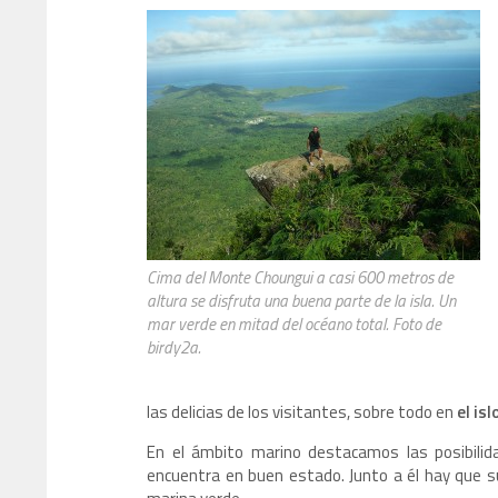
Cima del Monte Choungui a casi 600 metros de
altura se disfruta una buena parte de la isla. Un
mar verde en mitad del océano total. Foto de
birdy2a.
las delicias de los visitantes, sobre todo en
el isl
En el ámbito marino destacamos las posibilida
encuentra en buen estado. Junto a él hay que 