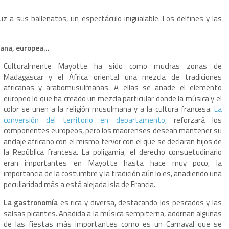
luz a sus ballenatos, un espectáculo inigualable. Los delfines y las
lmana, europea…
Culturalmente Mayotte ha sido como muchas zonas de
Madagascar y el África oriental una mezcla de tradiciones
africanas y arabomusulmanas. A ellas se añade el elemento
europeo lo que ha creado un mezcla particular donde la música y el
color se unen a la religión musulmana y a la cultura francesa.
La
conversión del territorio en departamento
, reforzará los
componentes europeos, pero los maorenses desean mantener su
anclaje africano con el mismo fervor con el que se declaran hijos de
la República francesa. La poligamia, el derecho consuetudinario
eran importantes en Mayotte hasta hace muy poco, la
importancia de la costumbre y la tradición aún lo es, añadiendo una
peculiaridad más a está alejada isla de Francia.
La gastronomía
es rica y diversa, destacando los pescados y las
salsas picantes. Añadida a la música sempiterna, adornan algunas
de las fiestas más importantes como es un Carnaval que se