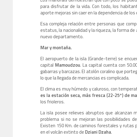
para disfrutar de la vida. Con todo, los habi
aporte mejoras sin caer en la dependencia de lo
Esa compleja relación entre personas que compa
estatus, la nacionalidad y la riqueza, la forma d
nuevo departamento.
Mar y montaña.
El aeropuerto de la isla (Grande-terre) se encue
capital
Mamoudzou
. La capital cuenta con 50.
gabarras y barcazas. El atolón coralino que porteg
lo que la llegada de mercancias es complicada.
El clima es muy húmedo y caluroso, con tempera
es la estación seca, más fresca (22-25°) de m
los frioleros.
La isla posee relieves abruptos que alcanzan
problema si no se mejoran las posibilidades de
Existen 150 Km. de caminos forestales y rutas pa
en el volcán extinto de
Dziani Dzaha
.