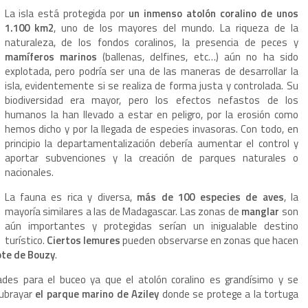
La isla está protegida por
un inmenso atolón coralino de unos
1.100 km2
, uno de los mayores del mundo. La riqueza de la
naturaleza, de los fondos coralinos, la presencia de peces y
mamíferos marinos
(ballenas, delfines, etc…) aún no ha sido
explotada, pero podría ser una de las maneras de desarrollar la
isla, evidentemente si se realiza de forma justa y controlada. Su
biodiversidad era mayor, pero los efectos nefastos de los
humanos la han llevado a estar en peligro, por la erosión como
hemos dicho y por la llegada de especies invasoras. Con todo, en
principio la departamentalización debería aumentar el control y
aportar subvenciones y la creación de parques naturales o
nacionales.
La fauna es rica y diversa,
más de 100 especies de aves
, la
mayoría similares a las de Madagascar. Las zonas de
manglar
son
aún importantes y protegidas serían un inigualable destino
turístico.
Ciertos lemures
pueden observarse en zonas que hacen
ote de Bouzy
.
des para el buceo ya que el atolón coralino es grandísimo y se
subrayar
el parque marino de Aziley
donde se protege a la tortuga