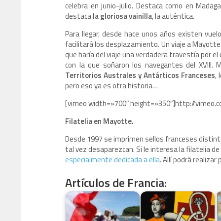
celebra en junio-julio. Destaca como en Madagas
destaca
la gloriosa vainilla
, la auténtica.
Para llegar, desde hace unos años existen vuelos
facilitará los desplazamiento. Un viaje a Mayot
que haría del viaje una verdadera travestía por el o
con la que soñaron los navegantes del XVIII. M
Territorios Australes y Antárticos Franceses
,
pero eso ya es otra historia…
[vimeo width=»700″ height=»350″]http://vimeo
Filatelia en Mayotte.
Desde 1997 se imprimen sellos franceses distint
tal vez desaparezcan. Si le interesa la filatelia de
especialmente dedicada a ella
. Allí podrá realizar
Artículos de Francia: