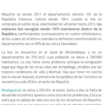
Mayotte es desde 2011 el departamento número 101 de la
República francesa. Colonia desde 1841, cuando la isla es
comprada al sultán local, colectividad de ultramar hasta 2011,
los
mahorais
han escogido desde 1975 mantenerse dentro de la
República
, confirmándolo sucesivamente en cuatro referéndums,
de los cuales en el último marcaba la definitiva transformación en
departamento con un 95% de los votos favorables.
La isla se encuentra en el canal de Mozambique, y es un
departamento de 376 km2 cuya población se eleva a 200.000
habitantes. La isla tiene como problema principal la inmigración
ilegal que llega de las otras islas del archipiélago, atraídos por las
mejores condiciones de vida y libertad. Hay que tener en cuenta
que la isla de Anjouan, la primera de la república de las Comores se
encuentra a solo 30 Km. al oeste de Mayotte.
Madagascar
se sitúa a 250 Km. al oeste. Junto a ello, la falta de
desarrollo económico aparece como otro de los problemas. Esta no
evita que la calidad de vida sea uno de los atractivos de Mayotte.
vivir bien, que no es necesaria una pléyade de objetos materiales