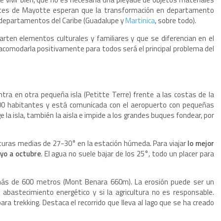
tantes de Mayotte esperan que la transformación en departamento
s departamentos del Caribe (Guadalupe y
Martinica
, sobre todo).
rten elementos culturales y familiares y que se diferencian en el
e acomodarla positivamente para todos será el principal problema del
ntra en otra pequeña isla (Petitte Terre) frente a las costas de la
000 habitantes y está comunicada con el aeropuerto con pequeñas
e la isla, también la aisla e impide a los grandes buques fondear, por
turas medias de 27-30° en la estación húmeda. Para viajar
lo mejor
ayo a octubre
. El agua no suele bajar de los 25°, todo un placer para
 más de 600 metros (Mont Benara 660m). La erosión puede ser un
 abastecimiento energético y si la agricultura no es responsable.
ra trekking. Destaca el recorrido que lleva al lago que se ha creado