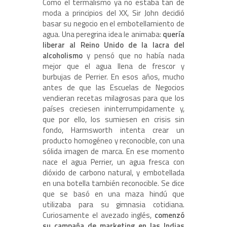
Como el termalismo ya no estaba tan de
moda a principios del XX, Sir John decidió
basar su negocio en el embotellamiento de
agua. Una peregrina idea le animaba:
quería
liberar al Reino Unido de la lacra del
alcoholismo
y pensó que no había nada
mejor que el agua llena de frescor y
burbujas de Perrier. En esos años, mucho
antes de que las Escuelas de Negocios
vendieran recetas milagrosas para que los
países creciesen ininterrumpidamente y,
que por ello, los sumiesen en crisis sin
fondo, Harmsworth intenta crear un
producto homogéneo y reconocible, con una
sólida imagen de marca. En ese momento
nace el agua Perrier, un agua fresca con
dióxido de carbono natural, y embotellada
en una botella también reconocible. Se dice
que se basó en una maza hindú que
utilizaba para su gimnasia cotidiana.
Curiosamente el avezado inglés,
comenzó
su campaña de marketing en las Indias