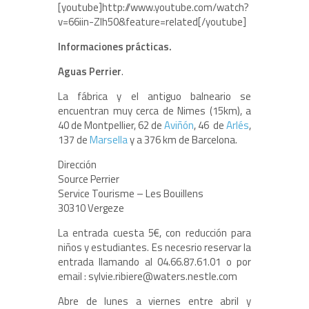
[youtube]http://www.youtube.com/watch?
v=66iin-Zlh50&feature=related[/youtube]
Informaciones prácticas.
Aguas Perrier
.
La fábrica y el antiguo balneario se
encuentran muy cerca de Nimes (15km), a
40 de Montpellier, 62 de
Aviñón
, 46 de
Arlés
,
137 de
Marsella
y a 376 km de Barcelona.
Dirección
Source Perrier
Service Tourisme – Les Bouillens
30310 Vergeze
La entrada cuesta 5€, con reducción para
niños y estudiantes. Es necesrio reservar la
entrada llamando al 04.66.87.61.01 o por
email : sylvie.ribiere@waters.nestle.com
Abre de lunes a viernes entre abril y