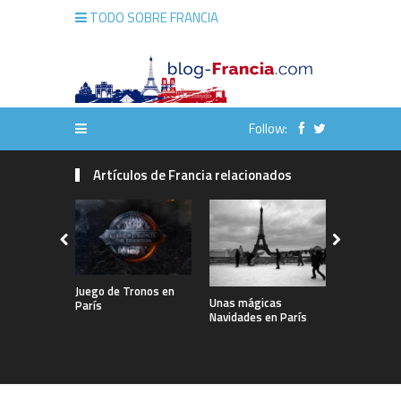
TODO SOBRE FRANCIA
Follow:
Artículos de Francia relacionados
François T
Juego de Tronos en
vuelve a l
Unas mágicas
París
Francesa,
Navidades en París
retrospect
intimista