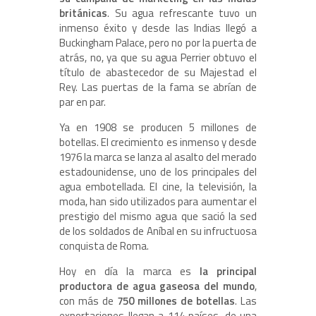
británicas
. Su agua refrescante tuvo un
inmenso éxito y desde las Indias llegó a
Buckingham Palace, pero no por la puerta de
atrás, no, ya que su agua Perrier obtuvo el
título de abastecedor de su Majestad el
Rey. Las puertas de la fama se abrían de
par en par.
Ya en 1908 se producen 5 millones de
botellas. El crecimiento es inmenso y desde
1976 la marca se lanza al asalto del merado
estadounidense, uno de los principales del
agua embotellada. El cine, la televisión, la
moda, han sido utilizados para aumentar el
prestigio del mismo agua que sació la sed
de los soldados de Aníbal en su infructuosa
conquista de Roma.
Hoy en día la marca es
la principal
productora de agua gaseosa del mundo
,
con más de
750 millones de botellas
. Las
exportaciones llegan a 114 países, de una